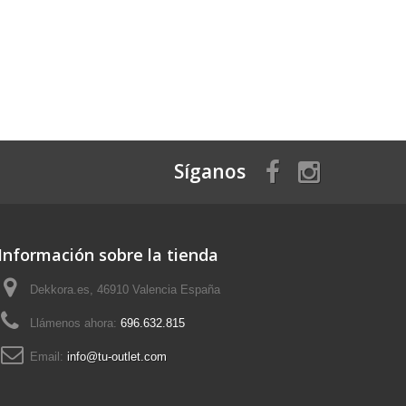
Síganos
Información sobre la tienda
Dekkora.es, 46910 Valencia España
Llámenos ahora:
696.632.815
Email:
info@tu-outlet.com