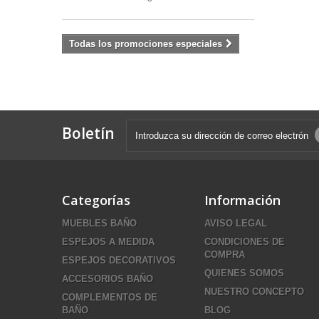
Todas los promociones especiales
Boletín
Categorías
Información
MUEBLES BAÑO
AVISO LEGAL
ESPEJOS A MEDIDA
CONDICIONES DE
COMPRA
ESPEJOS DECORATIVOS
QUIENES SOMOS
ACCESORIOS BAÑO
NUESTRO CONCEPTO
COMPLEMENTOS DE
BAÑO
BLOG