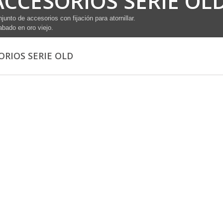
ACCESORIOS SERIE OL
junto de accesorios con fijación para atornillar.
bado en oro viejo.
ORIOS SERIE OLD