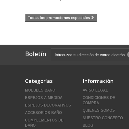
Todas los promociones especiales
Boletín
Categorías
Información
MUEBLES BAÑO
AVISO LEGAL
ESPEJOS A MEDIDA
CONDICIONES DE
COMPRA
ESPEJOS DECORATIVOS
QUIENES SOMOS
ACCESORIOS BAÑO
NUESTRO CONCEPTO
COMPLEMENTOS DE
BAÑO
BLOG