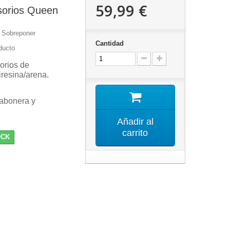
59,99 €
sorios Queen
 Sobreponer
Cantidad
ducto
orios de
resina/arena.
Jabonera y
Añadir al
carrito
OCK