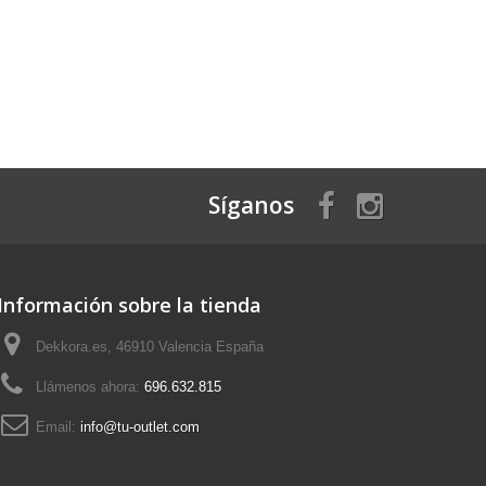
Síganos
Información sobre la tienda
Dekkora.es, 46910 Valencia España
Llámenos ahora:
696.632.815
Email:
info@tu-outlet.com